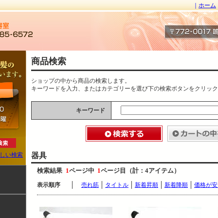
｜
ホーム
商品検索
ショップの中から商品の検索します。
キーワードを入力、またはカテゴリーを選び下の検索ボタンをクリック
キーワード
器具
しい検索
検索結果
1
ページ中
1
ページ目（計：4アイテム）
表示順序
売れ筋
タイトル
新着昇順
新着降順
価格が安