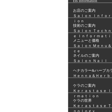
Ets Information
お店のご案内
Ｓａｌｏｎ Ｉｎｆｏ
ｉｏｎ
技術のご案内
Ｓａｌｏｎ Ｔｅｃｈ
ｅ Ｉｎｆｏｒｍａｔｉ
メニューと価格
Ｓａｌｏｎ Ｍｅｎｕ
ｃｅ
ネイルのご案内
Ｓａｌｏｎ Ｎａｉｌ
ヘナカラー&ハーブカ
Ｈｅｎｎａ＆Ｈｅｒｂ
ケラのご案内
Ｋｅｒａｓｔａｓｅ 
ｒｍａｔｉｏｎ
ケラの世界
Ｋｅｒａｓｔａｓｅ 
ｎｏｌｏｇｙ