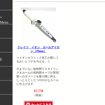
ー
c Menu
クレイツ イオン カールアイロ
ン（19mm）
☆イオンセラミック加工が髪にう
示
るおいとツヤを与える。☆
今までにない短時間でスタイリン
グ＆カールの長時間キープが実現!
髪へのダメージを最小限に抑え、
しっとりとしたつややかなカール
に仕上げます
¥7,778
（税抜）