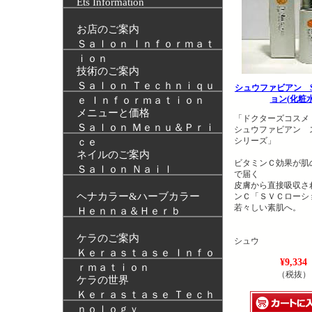
Ets Information
お店のご案内
Ｓａｌｏｎ Ｉｎｆｏｒｍａｔ
ｉｏｎ
技術のご案内
Ｓａｌｏｎ Ｔｅｃｈｎｉｑｕ
シュウファビアン 
ョン(化粧水
ｅ Ｉｎｆｏｒｍａｔｉｏｎ
メニューと価格
「ドクターズコスメ
Ｓａｌｏｎ Ｍｅｎｕ＆Ｐｒｉ
シュウファビアン 
シリーズ」
ｃｅ
ネイルのご案内
ビタミンＣ効果が肌
Ｓａｌｏｎ Ｎａｉｌ
で届く
皮膚から直接吸収さ
ヘナカラー&ハーブカラー
ンＣ「ＳＶＣローシ
若々しい素肌へ。
Ｈｅｎｎａ＆Ｈｅｒｂ
ケラのご案内
シュウ
Ｋｅｒａｓｔａｓｅ Ｉｎｆｏ
¥9,334
ｒｍａｔｉｏｎ
（税抜）
ケラの世界
Ｋｅｒａｓｔａｓｅ Ｔｅｃｈ
ｎｏｌｏｇｙ