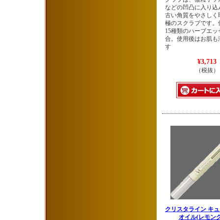
などの凹凸に入り込
古い角質をやさしく
極のスクラブです。
15種類のハーブエッ
合。使用後はお肌も
す
¥3,713
（税抜）
クリスタライン キ
オイル(レモング