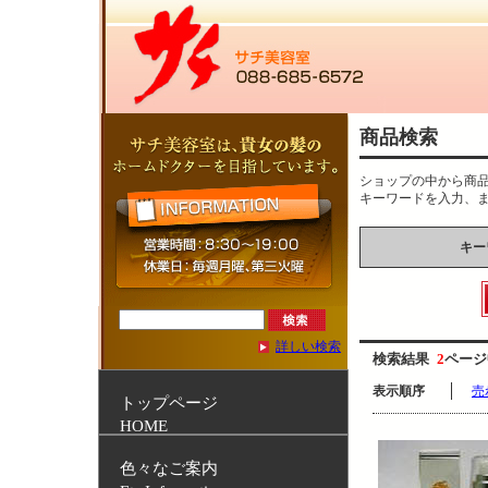
商品検索
ショップの中から商
キーワードを入力、
キー
詳しい検索
検索結果
2
ページ
表示順序
売
トップページ
HOME
色々なご案内