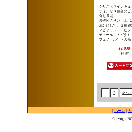
クリスタラインキュ
オイルが３種類のビ
合し登場。
浸透性の良いホホバ
成分にして、３種類
＜ビタミンＣ・ビタ
チノール）・ビタミ
フェノール）＞の働
¥2,038
（税抜）
1
2
次へ
｜
ホーム
｜
サ
Copyright 20