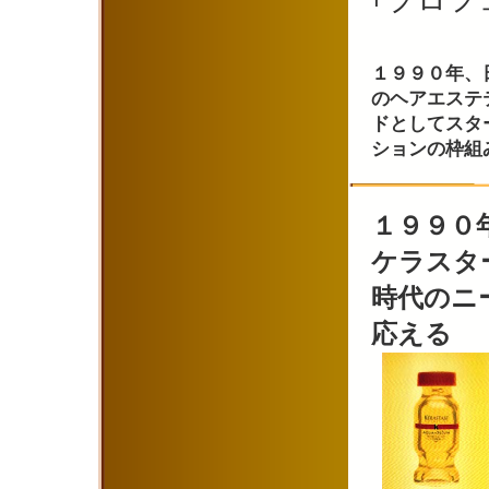
｢プロ
ラグジ
１９９０年、
のヘアエステ
ドとしてスタ
ションの枠組
１９９０
ケラスタ
時代のニ
応える