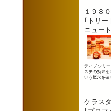
１９８０
｢トリー
ニュート
ティブ シリ
ステの効果を
いう概念を確
ケラス