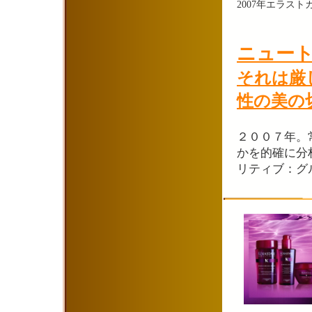
2007年エラスト
ニュー
それは厳
性の美の
２００７年。
かを的確に分
リティブ：グ