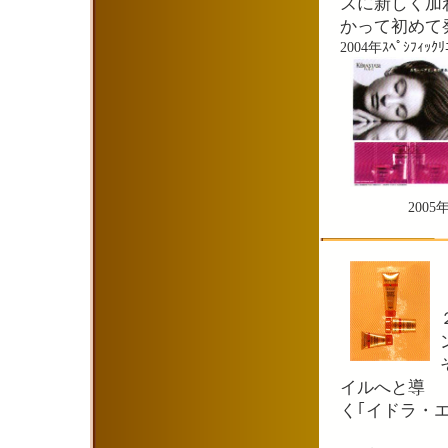
ズに新しく加
かって初めて
2004年ｽﾍﾟｼﾌｨｯｸﾘ
200
イルへと導
く｢イドラ・