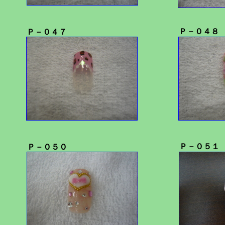
Ｐ－０４８
Ｐ－０４７
Ｐ－０５１
Ｐ－０５０