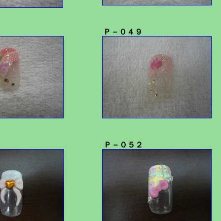
Ｐ－０４９
Ｐ－０５２