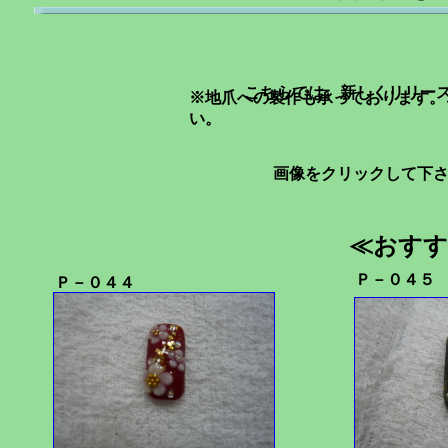
こちらでは、新しくリリー
※地爪への製作も承っております。
い。
画像をクリックして下
≪おすす
Ｐ－０４５
Ｐ－０４４