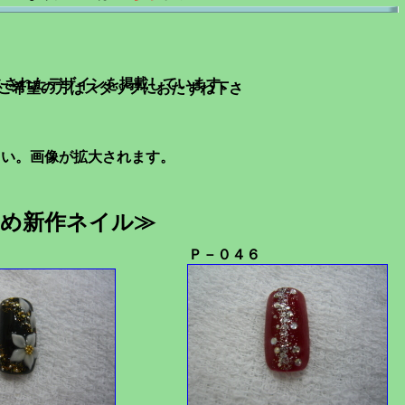
スされたデザインを掲載しています。
ご希望の方はスタッフにおたずね下さ
さい。画像が拡大されます。
め新作ネイル≫
Ｐ－０４６