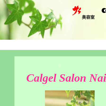
美容室
Calgel Salon Nai