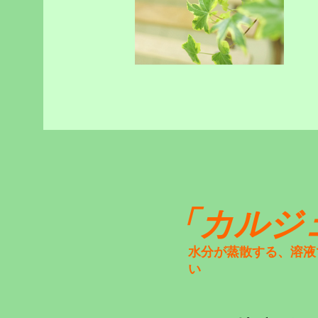
「カルジ
水分が蒸散する、溶液
い