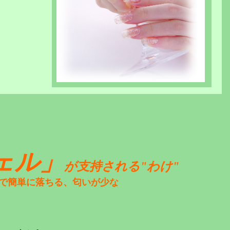
ェル」
が支持される"わけ"
で簡単に落ちる、匂いが少な