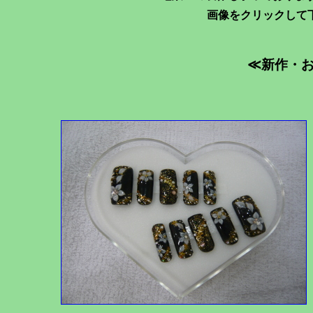
画像をクリックして
≪
新作・
No.F_003